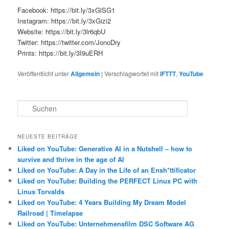
Facebook: https://bit.ly/3xGlSG1
Instagram: https://bit.ly/3xGizi2
Website: https://bit.ly/3lr6qbU
Twitter: https://twitter.com/JonoDry
Prints: https://bit.ly/3I9uERH
Veröffentlicht unter
Allgemein
|
Verschlagwortet mit
IFTTT
,
YouTube
S
u
c
h
NEUESTE BEITRÄGE
e
Liked on YouTube: Generative AI in a Nutshell – how to
n
survive and thrive in the age of AI
Liked on YouTube: A Day in the Life of an Ensh*ttificator
Liked on YouTube: Building the PERFECT Linux PC with
Linus Torvalds
Liked on YouTube: 4 Years Building My Dream Model
Railroad | Timelapse
Liked on YouTube: Unternehmensfilm DSC Software AG