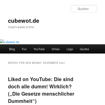
Zum
Zum
Inhalt
sekundären
Such
wechseln
Inhalt
wechseln
cubewot.de
Cube's waste of time
Hauptmenü
Blog
Fun
YouTube
Vimeo
Lego
Quotes
ARCHIV FÜR DEN MONAT:
DEZEMBER 2021
Liked on YouTube: Die sind
doch alle dumm! Wirklich?
(„Die Gesetze menschlicher
Dummheit“)