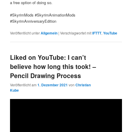
a free option of doing so.
#SkyrimMods #SkyrimAnimationMods
#SkyrimAnniversaryEdition
Veröffentlicht unter
Allgemein
|
Verschlagwortet mit
IFTTT
,
YouTube
Liked on YouTube: I can’t
believe how long this took! –
Pencil Drawing Process
Veröffentlicht am
1. Dezember 2021
von
Christian
Kube