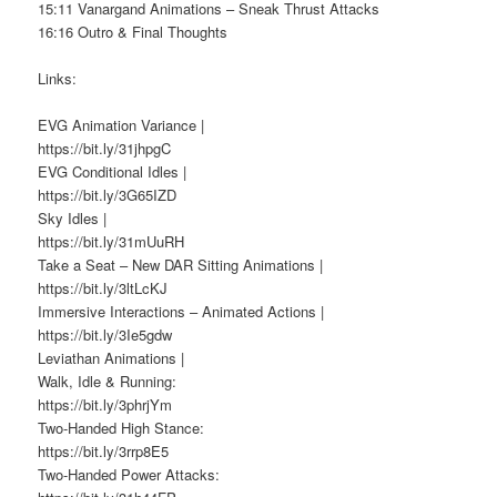
15:11 Vanargand Animations – Sneak Thrust Attacks
16:16 Outro & Final Thoughts
Links:
EVG Animation Variance |
https://bit.ly/31jhpgC
EVG Conditional Idles |
https://bit.ly/3G65IZD
Sky Idles |
https://bit.ly/31mUuRH
Take a Seat – New DAR Sitting Animations |
https://bit.ly/3ltLcKJ
Immersive Interactions – Animated Actions |
https://bit.ly/3Ie5gdw
Leviathan Animations |
Walk, Idle & Running:
https://bit.ly/3phrjYm
Two-Handed High Stance:
https://bit.ly/3rrp8E5
Two-Handed Power Attacks: