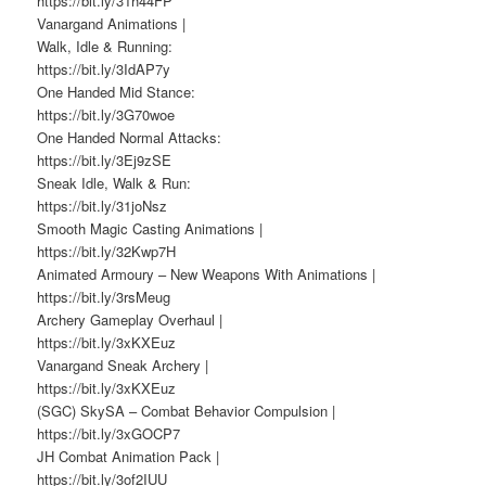
https://bit.ly/31h44FP
Vanargand Animations |
Walk, Idle & Running:
https://bit.ly/3IdAP7y
One Handed Mid Stance:
https://bit.ly/3G70woe
One Handed Normal Attacks:
https://bit.ly/3Ej9zSE
Sneak Idle, Walk & Run:
https://bit.ly/31joNsz
Smooth Magic Casting Animations |
https://bit.ly/32Kwp7H
Animated Armoury – New Weapons With Animations |
https://bit.ly/3rsMeug
Archery Gameplay Overhaul |
https://bit.ly/3xKXEuz
Vanargand Sneak Archery |
https://bit.ly/3xKXEuz
(SGC) SkySA – Combat Behavior Compulsion |
https://bit.ly/3xGOCP7
JH Combat Animation Pack |
https://bit.ly/3of2IUU