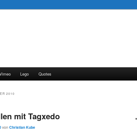
Vimeo
Lego
Quotes
ER 2010
llen mit Tagxedo
0
von
Christian Kube