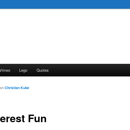
Vimeo
Lego
Quotes
von
Christian Kube
terest Fun