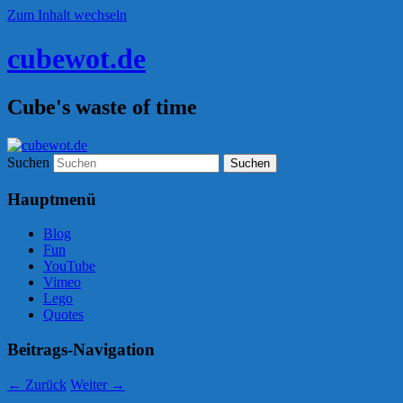
Zum Inhalt wechseln
cubewot.de
Cube's waste of time
Suchen
Hauptmenü
Blog
Fun
YouTube
Vimeo
Lego
Quotes
Beitrags-Navigation
←
Zurück
Weiter
→