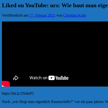
Liked on YouTube: urs: Wie baut man eige
Veröffentlicht am
17. Februar 2021
von
Christian Kube
https://bit.ly/2NihrP5
Nach „wie fliegt man eigentlich Raumschiffe?“ vor ein paar jahren: W