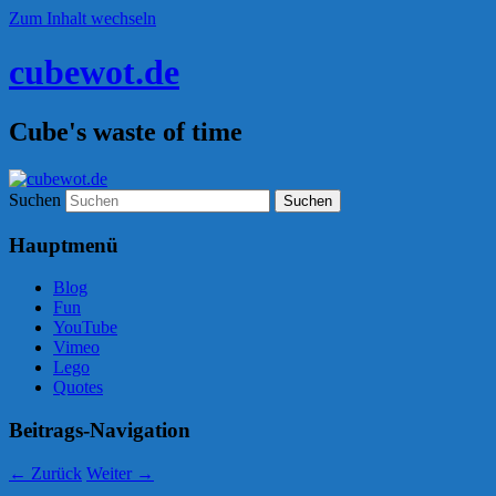
Zum Inhalt wechseln
cubewot.de
Cube's waste of time
Suchen
Hauptmenü
Blog
Fun
YouTube
Vimeo
Lego
Quotes
Beitrags-Navigation
←
Zurück
Weiter
→