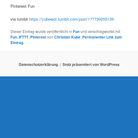
N
Pinterest Fun
a
v
via tumblr
https://cubewot.tumblr.com/post/177739255139
i
g
Dieser Eintrag wurde veröffentlicht in
Fun
und verschlagwortet mit
a
Fun
,
IFTTT
,
Pinterest
von
Christian Kube
.
Permanenter Link zum
t
Eintrag
.
i
o
n
Datenschutzerklärung
Stolz präsentiert von WordPress