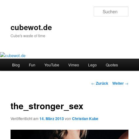
Zum
Inhalt
Such
wechseln
cubewot.de
Cube's waste of time
H
Blog
Fun
YouTube
Vimeo
Lego
Quotes
a
u
p
B
←
Zurück
Weiter
→
t
e
m
i
e
t
the_stronger_sex
n
r
ü
a
Veröffentlicht am
14. März 2013
von
Christian Kube
g
s
-