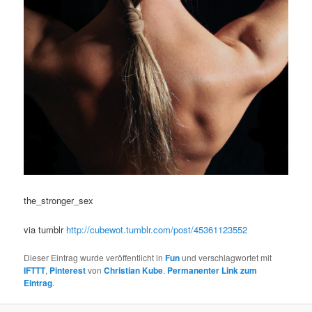
N
a
v
i
g
a
t
i
o
n
the_stronger_sex
via tumblr
http://cubewot.tumblr.com/post/45361123552
Dieser Eintrag wurde veröffentlicht in
Fun
und verschlagwortet mit
IFTTT
,
Pinterest
von
Christian Kube
.
Permanenter Link zum
Eintrag
.