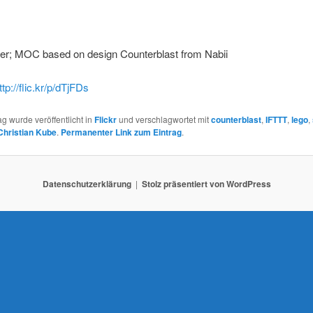
er; MOC based on design Counterblast from Nabii
ttp://flic.kr/p/dTjFDs
ag wurde veröffentlicht in
Flickr
und verschlagwortet mit
counterblast
,
IFTTT
,
lego
,
Christian Kube
.
Permanenter Link zum Eintrag
.
Datenschutzerklärung
Stolz präsentiert von WordPress