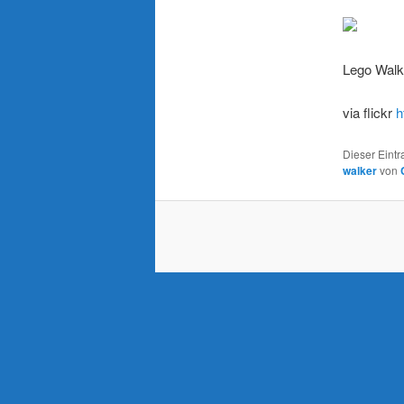
Lego Walk
via flickr
h
Dieser Eintr
walker
von