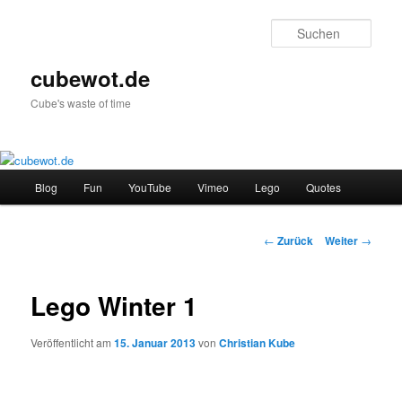
Zum
Inhalt
Such
wechseln
cubewot.de
Cube's waste of time
Hauptmenü
Blog
Fun
YouTube
Vimeo
Lego
Quotes
Beitrags-
←
Zurück
Weiter
→
Navigation
Lego Winter 1
Veröffentlicht am
15. Januar 2013
von
Christian Kube