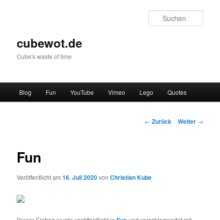
Zum
Inhalt
Such
wechseln
cubewot.de
Cube's waste of time
H
Blog
Fun
YouTube
Vimeo
Lego
Quotes
a
u
p
B
←
Zurück
Weiter
→
t
e
m
i
e
t
Fun
n
r
ü
a
Veröffentlicht am
16. Juli 2020
von
Christian Kube
g
s
-
N
Dieser Eintrag wurde veröffentlicht in
Fun
und verschlagwortet mit