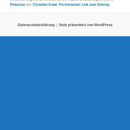
a
Pinterest
von
Christian Kube
.
Permanenter Link zum Eintrag
.
v
i
g
Datenschutzerklärung
Stolz präsentiert von WordPress
a
t
i
o
n