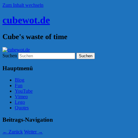
Zum Inhalt wechseln
cubewot.de
Cube's waste of time
Suchen
Hauptmenü
Blog
Fun
YouTube
Vimeo
Lego
Quotes
Beitrags-Navigation
←
Zurück
Weiter
→