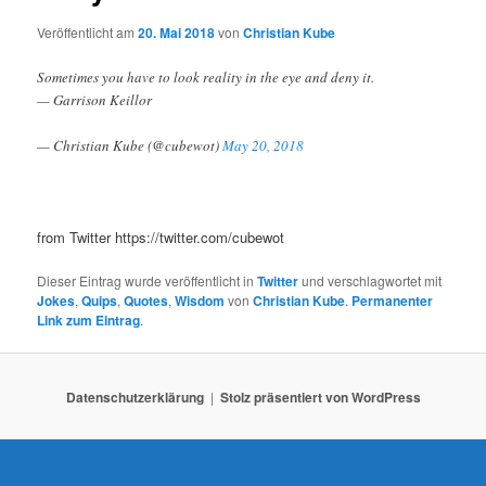
N
a
Veröffentlicht am
20. Mai 2018
von
Christian Kube
v
i
Sometimes you have to look reality in the eye and deny it.
g
— Garrison Keillor
a
t
— Christian Kube (@cubewot)
May 20, 2018
i
o
n
from Twitter https://twitter.com/cubewot
Dieser Eintrag wurde veröffentlicht in
Twitter
und verschlagwortet mit
Jokes
,
Quips
,
Quotes
,
Wisdom
von
Christian Kube
.
Permanenter
Link zum Eintrag
.
Datenschutzerklärung
Stolz präsentiert von WordPress