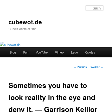
Zum
Inhalt
Such
wechseln
cubewot.de
Cube's waste of time
H
Blog
Fun
YouTube
Vimeo
Lego
Quotes
a
u
p
B
←
Zurück
Weiter
→
t
e
m
i
e
t
Sometimes you have to
n
r
ü
a
look reality in the eye and
g
s
deny it. — Garrison Keillor
-