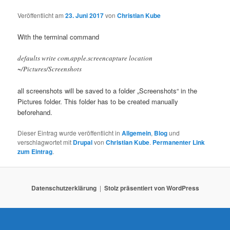
N
a
Veröffentlicht am
23. Juni 2017
von
Christian Kube
v
i
With the terminal command
g
a
defaults write com.apple.screencapture location
t
~/Pictures/Screenshots
i
o
all screenshots will be saved to a folder „Screenshots“ in the
n
Pictures folder. This folder has to be created manually
beforehand.
Dieser Eintrag wurde veröffentlicht in
Allgemein
,
Blog
und
verschlagwortet mit
Drupal
von
Christian Kube
.
Permanenter Link
zum Eintrag
.
Datenschutzerklärung
Stolz präsentiert von WordPress