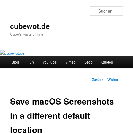
Zum
Inhalt
Such
wechseln
cubewot.de
Cube's waste of time
H
Blog
Fun
YouTube
Vimeo
Lego
Quotes
a
u
p
B
←
Zurück
Weiter
→
t
e
m
i
e
t
Save macOS Screenshots
n
r
ü
a
in a different default
g
s
location
-