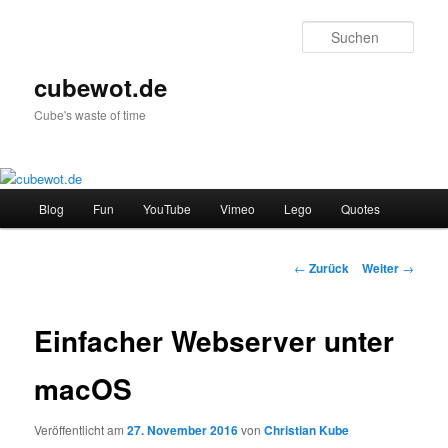
Zum
Inhalt
Such
wechseln
cubewot.de
Cube's waste of time
Hauptmenü
Blog
Fun
YouTube
Vimeo
Lego
Quotes
Beitrags-
←
Zurück
Weiter
→
Navigation
Einfacher Webserver unter
macOS
Veröffentlicht am
27. November 2016
von
Christian Kube