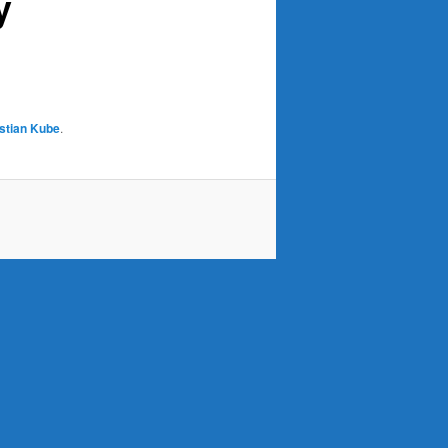
y
s
-
N
a
v
stian Kube
.
i
g
a
t
i
o
n