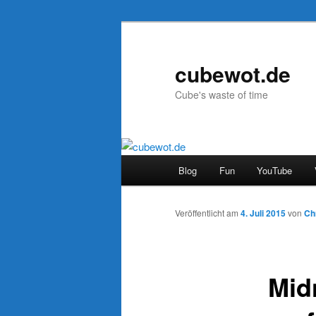
Zum
Inhalt
wechseln
cubewot.de
Cube's waste of time
H
Blog
Fun
YouTube
a
u
p
Veröffentlicht am
4. Juli 2015
von
Ch
t
m
e
Mid
n
ü