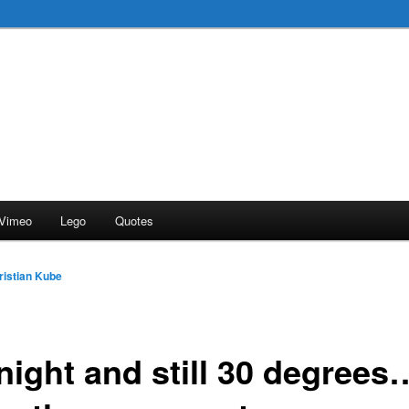
Vimeo
Lego
Quotes
ristian Kube
night and still 30 degrees