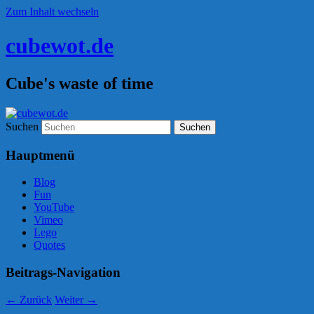
Zum Inhalt wechseln
cubewot.de
Cube's waste of time
Suchen
Hauptmenü
Blog
Fun
YouTube
Vimeo
Lego
Quotes
Beitrags-Navigation
←
Zurück
Weiter
→