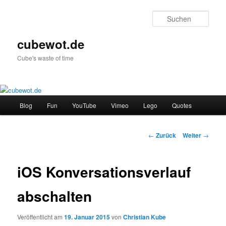
Zum
Inhalt
Such
wechseln
cubewot.de
Cube's waste of time
Hauptmenü
Blog
Fun
YouTube
Vimeo
Lego
Quotes
Beitrags-
←
Zurück
Weiter
→
Navigation
iOS Konversationsverlauf
abschalten
Veröffentlicht am
19. Januar 2015
von
Christian Kube