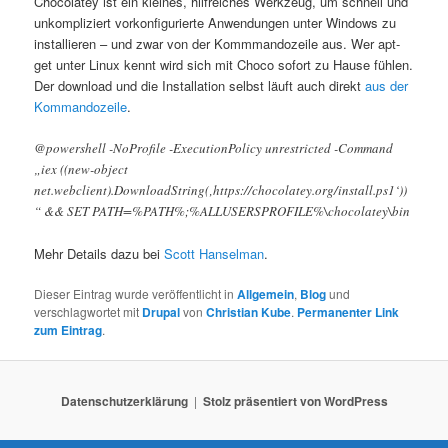
Chocolatey ist ein kleines, hilfreiches Werkzeug, um schnell und
N
unkompliziert vorkonfigurierte Anwendungen unter Windows zu
a
installieren – und zwar von der Kommmandozeile aus. Wer apt-
v
get unter Linux kennt wird sich mit Choco sofort zu Hause fühlen.
i
Der download und die Installation selbst läuft auch direkt
aus der
g
Kommandozeile
.
a
t
@powershell -NoProfile -ExecutionPolicy unrestricted -Command
i
„iex ((new-object
o
net.webclient).DownloadString(‚https://chocolatey.org/install.ps1‘))
n
“ && SET PATH=%PATH%;%ALLUSERSPROFILE%\chocolatey\bin
Mehr Details dazu bei
Scott Hanselman
.
Dieser Eintrag wurde veröffentlicht in
Allgemein
,
Blog
und
verschlagwortet mit
Drupal
von
Christian Kube
.
Permanenter Link
zum Eintrag
.
Datenschutzerklärung
Stolz präsentiert von WordPress