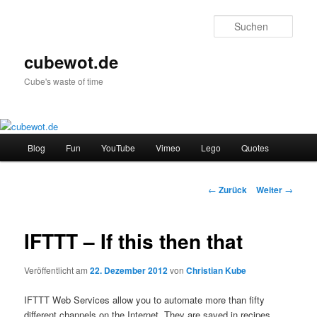
Zum
Inhalt
Such
wechseln
cubewot.de
Cube's waste of time
Hauptmenü
Blog
Fun
YouTube
Vimeo
Lego
Quotes
Beitrags-
←
Zurück
Weiter
→
Navigation
IFTTT – If this then that
Veröffentlicht am
22. Dezember 2012
von
Christian Kube
IFTTT Web Services allow you to automate more than fifty
different channels on the Internet. They are saved in recipes