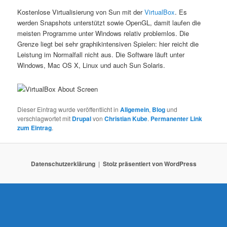
N
Kostenlose Virtualisierung von Sun mit der
VirtualBox
. Es
a
werden Snapshots unterstützt sowie OpenGL, damit laufen die
v
meisten Programme unter Windows relativ problemlos. Die
i
Grenze liegt bei sehr graphikintensiven Spielen: hier reicht die
g
Leistung im Normalfall nicht aus. Die Software läuft unter
a
Windows, Mac OS X, Linux und auch Sun Solaris.
t
i
o
n
Dieser Eintrag wurde veröffentlicht in
Allgemein
,
Blog
und
verschlagwortet mit
Drupal
von
Christian Kube
.
Permanenter Link
zum Eintrag
.
Datenschutzerklärung
Stolz präsentiert von WordPress