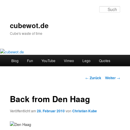
Zum
Inhalt
Such
wechseln
cubewot.de
Cube's waste of time
H
Blog
Fun
YouTube
Vimeo
Lego
Quotes
a
u
p
B
←
Zurück
Weiter
→
t
e
m
i
e
t
Back from Den Haag
n
r
ü
a
Veröffentlicht am
28. Februar 2010
von
Christian Kube
g
s
-