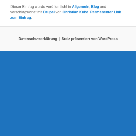
N
Dieser Eintrag wurde veröffentlicht in
Allgemein
,
Blog
und
a
verschlagwortet mit
Drupal
von
Christian Kube
.
Permanenter Link
v
zum Eintrag
.
i
g
a
Datenschutzerklärung
Stolz präsentiert von WordPress
t
i
o
n