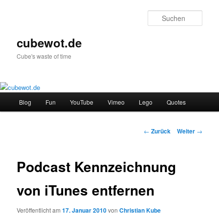
Zum
Inhalt
Such
wechseln
cubewot.de
Cube's waste of time
Hauptmenü
Blog
Fun
YouTube
Vimeo
Lego
Quotes
Beitrags-
←
Zurück
Weiter
→
Navigation
Podcast Kennzeichnung
von iTunes entfernen
Veröffentlicht am
17. Januar 2010
von
Christian Kube