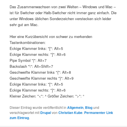
N
Das Zusammenwachsen von zwei Welten – Windows und Mac –
a
ist für Switcher oder Halb-Switcher nicht immer ganz einfach. Die
v
unter Windows üblichen Sonderzeichen verstecken sich leider
i
sehr gut am Mac.
g
a
Hier eine Kurzübersicht von schwer zu merkenden
t
Tastenkombinationen:
i
Eckige Klammer links: "[": Alt+5
o
Eckige Klammer rechts: "]": Alt+6
n
Pipe Symbol "|": Alt+7
Backslash "\": Alt+Shift+7
Geschweifte Klammer links "{": Alt+8
Geschweifte Klammer rechts "}": Alt+9
Eckige Klammer links: "[": Alt+5
Eckige Klammer rechts: "]": Alt+6
Kleiner Zeichen: "<": ^ Größer Zeichen: ">": °
Dieser Eintrag wurde veröffentlicht in
Allgemein
,
Blog
und
verschlagwortet mit
Drupal
von
Christian Kube
.
Permanenter Link
zum Eintrag
.