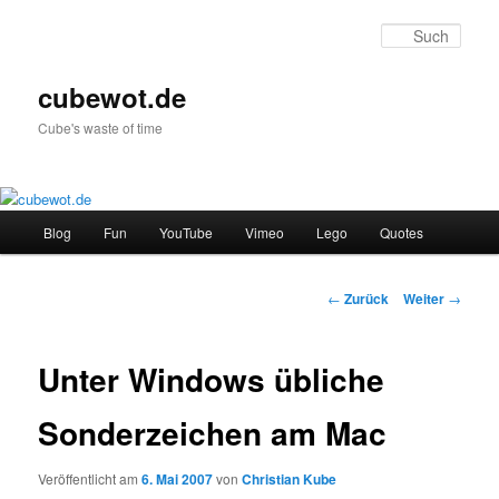
Zum
Inhalt
Such
wechseln
cubewot.de
Cube's waste of time
H
Blog
Fun
YouTube
Vimeo
Lego
Quotes
a
u
p
B
←
Zurück
Weiter
→
t
e
m
i
e
t
Unter Windows übliche
n
r
ü
a
Sonderzeichen am Mac
g
s
Veröffentlicht am
6. Mai 2007
von
Christian Kube
-