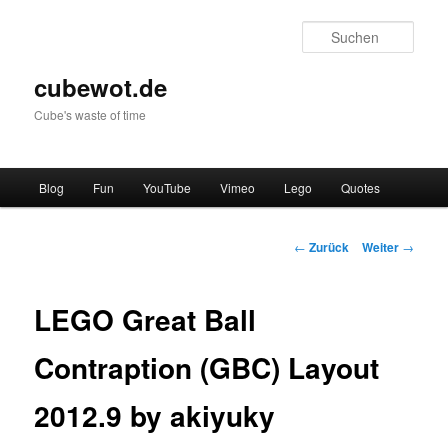
Zum
Inhalt
Such
wechseln
cubewot.de
Cube's waste of time
Hauptmenü
Blog
Fun
YouTube
Vimeo
Lego
Quotes
Beitrags-
←
Zurück
Weiter
→
Navigation
LEGO Great Ball
Contraption (GBC) Layout
2012.9 by akiyuky