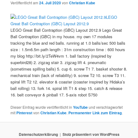
Veröffentlicht am
24. Juli 2020
von
Christian Kube
LEGO
Great Ball Contraption (GBC) Layout 2012.9
LEGO Great Ball Contraption (GBC) Layout 2012.9 Lego Great
Ball Contraption (GBC) in my house. my own 17 modules
tracking the blue and red balls. running at 1.0 balls/sec 500 balls
size : 1.5m6.5m path length : 31m construction time : 600 hours
my blog http://bit.ly/2TeW4vm 1. ball factory (inspired by
superbird28) 2. zigzag stair 3. zigzag lift 4. pneumatic
(sometimes spilling balls) 5. cup 6. screw T1 7. basket shooter 8.
mechanical train (lack of reliability) 9. screw T2 10. screw T3 11.
spiral lift T2 12. elevator & coaster (coaster inspired by Hidaka’s
ball rolling) 13. fork 14. spiral lift T1 & step 15. catch & release
16. belt conveyor & pinball 17. 5-axis robot S750
Dieser Eintrag wurde veröffentlicht in
YouTube
und verschlagwortet
mit
Pinterest
von
Christian Kube
.
Permanenter Link zum Eintrag
.
Datenschutzerklärung
Stolz präsentiert von WordPress