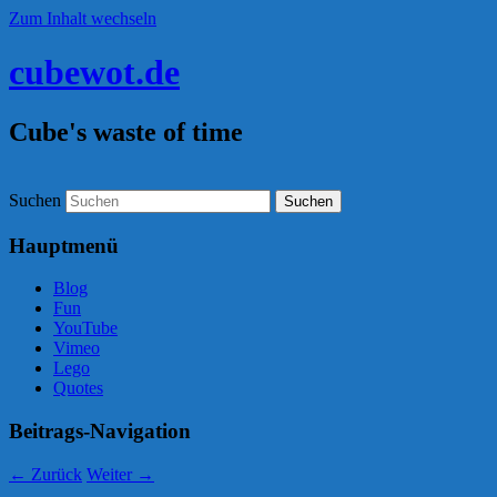
Zum Inhalt wechseln
cubewot.de
Cube's waste of time
Suchen
Hauptmenü
Blog
Fun
YouTube
Vimeo
Lego
Quotes
Beitrags-Navigation
←
Zurück
Weiter
→