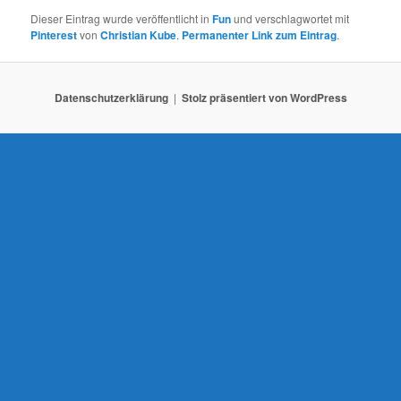
a
Dieser Eintrag wurde veröffentlicht in
Fun
und verschlagwortet mit
v
Pinterest
von
Christian Kube
.
Permanenter Link zum Eintrag
.
i
g
a
Datenschutzerklärung
Stolz präsentiert von WordPress
t
i
o
n