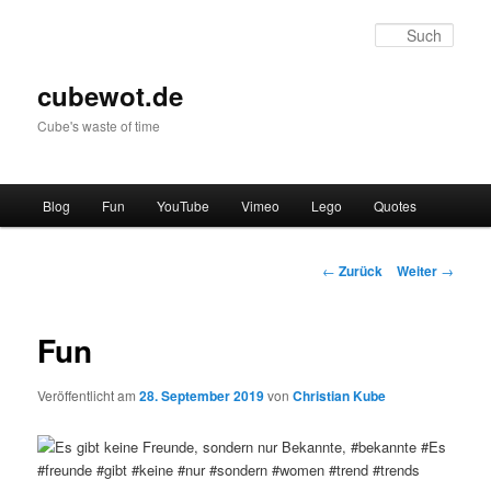
Zum
Inhalt
Such
wechseln
cubewot.de
Cube's waste of time
H
Blog
Fun
YouTube
Vimeo
Lego
Quotes
a
u
p
B
←
Zurück
Weiter
→
t
e
m
i
e
t
Fun
n
r
ü
a
Veröffentlicht am
28. September 2019
von
Christian Kube
g
s
-
N