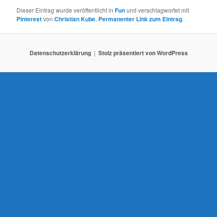
a
Dieser Eintrag wurde veröffentlicht in
Fun
und verschlagwortet mit
v
Pinterest
von
Christian Kube
.
Permanenter Link zum Eintrag
.
i
g
a
Datenschutzerklärung
Stolz präsentiert von WordPress
t
i
o
n