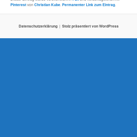
a
Pinterest
von
Christian Kube
.
Permanenter Link zum Eintrag
.
v
i
g
Datenschutzerklärung
Stolz präsentiert von WordPress
a
t
i
o
n